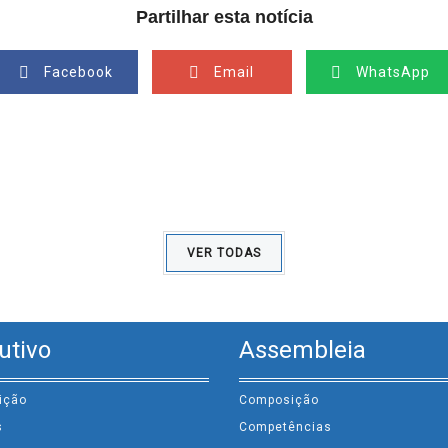
Partilhar esta notícia
Facebook
Email
WhatsApp
VER TODAS
utivo
Assembleia
ição
Composição
s
Competências