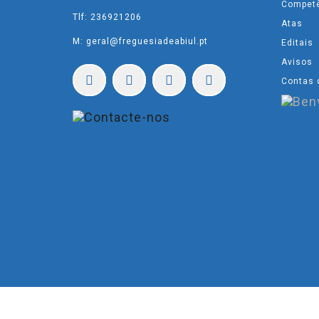
Compet
Tlf: 236921206
Atas
M: geral@freguesiadeabiul.pt
Editais
Avisos
Contas 